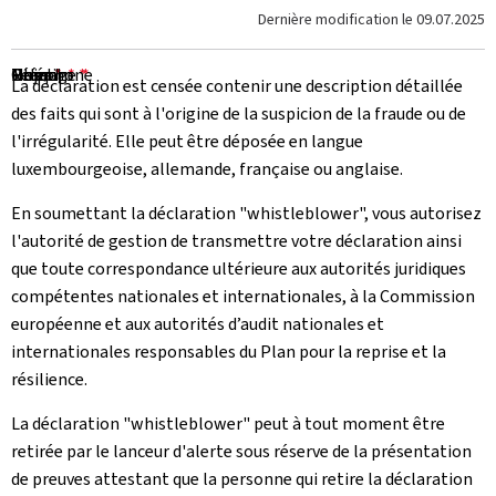
Dernière modification le
09.07.2025
Nom
Prénom
E-mail
Téléphone
Objet
Message
*
*
*
*
La déclaration est censée contenir une description détaillée
des faits qui sont à l'origine de la suspicion de la fraude ou de
l'irrégularité. Elle peut être déposée en langue
luxembourgeoise, allemande, française ou anglaise.
En soumettant la déclaration "whistleblower", vous autorisez
l'autorité de gestion de transmettre votre déclaration ainsi
que toute correspondance ultérieure aux autorités juridiques
compétentes nationales et internationales, à la Commission
européenne et aux autorités d’audit nationales et
internationales responsables du Plan pour la reprise et la
résilience.
La déclaration "whistleblower" peut à tout moment être
retirée par le lanceur d'alerte sous réserve de la présentation
de preuves attestant que la personne qui retire la déclaration