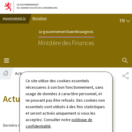
Aller au menu principal
Aller au contenu
FR
gouvernement.lu
Ministères
FR
Le gouvernement luxembourgeois
Ministère des Finances
AFFICHER
MENU
PRINCIPAL
Actualités
PA
Accueil
Ce site utilise des cookies essentiels
nécessaires à son bon fonctionnement, sans
usage de données à caractère personnel, et
Actualités
ne pouvant pas être refusés. Des cookies non
essentiels sont utilisés à des fins statistiques
et seront activés uniquement si vous les
acceptez. Consulter notre
politique de
Dernière modification le
30.03.2026
confidentialité
.