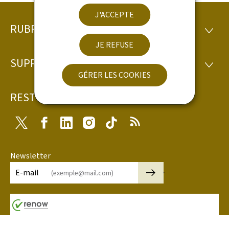
J'ACCEPTE
RUBRIQUES
Pied
RUBRI
JE REFUSE
de
SUPPORT
SUPP
page
GÉRER LES COOKIES
RESTEZ CONNECTÉ
Twitter
Facebook
LinkedIn
Instagram
Tiktok
RSS
Newsletter
🡒
E-mail