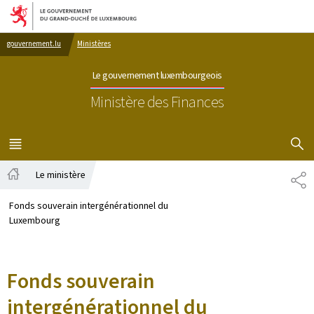
Aller au menu principal
Aller au contenu
gouvernement.lu
Ministères
Le gouvernement luxembourgeois
Ministère des Finances
AFFICHER
MENU
PRINCIPAL
Le ministère
PA
Accueil
Fonds souverain intergénérationnel du
Luxembourg
Fonds souverain
intergénérationnel du