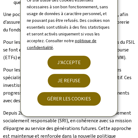
Ce site utilise des cookies essentiels
que classe d’actifs émergente.
nécessaires à son bon fonctionnement, sans
usage de données à caractère personnel, et
Une poche de liquidités à hauteur de 3% est maintenue, afin
ne pouvant pas être refusés. Des cookies non
d’assurer la flexibilité et la gestion des besoins de trésorerie
essentiels sont utilisés à des fins statistiques
du fonds.
et seront activés uniquement si vous les
acceptez. Consulter notre
politique de
Pour les obligations et les actions, les investissements du FSIL
confidentialité
.
se font essentiellement à travers des fonds cotés en bourse
(ETFs) et d’autres fonds d’investissement agréés (OPCVM).
J'ACCEPTE
Pour les actifs alternatifs, le fonds utilise des structures
spécialisées ou investit directement, selon le type d’actif. Ces
JE REFUSE
investissements alternatifs sont réalisés de manière
progressive et ciblée, en privilégiant les co-investissements
GÉRER LES COOKIES
avec des institutions publiques.
Depuis 2020, le FSIL a adopté une démarche d’investissement
socialement responsable (SRI), en cohérence avec sa mission
d’épargne au service des générations futures. Cette approche
est maintenue et renforcée dans la nouvelle politique