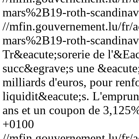
mars%2B19-roth-scandinav
//mfin.gouvernement.lu/f
mars%2B19-roth-scandinav
Tr&eacute;sorerie de l'&Eac
succ&egrave;s une &eacute;
milliards d'euros, pour renf
liquidit&eacute;s. L'emprun
ans et un coupon de 3,125%
+0100
//mfin.gouvernement.lu/f