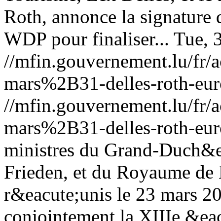
Roth, annonce la signature 
WDP pour finaliser...
Tue, 
//mfin.gouvernement.lu/f
mars%2B31-delles-roth-eu
//mfin.gouvernement.lu/f
mars%2B31-delles-roth-eu
ministres du Grand-Duch&e
Frieden, et du Royaume de 
r&eacute;unis le 23 mars 2
conjointement la XIIIe &ea