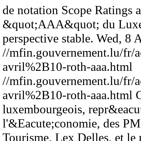
de notation Scope Ratings a
&quot;AAA&quot; du Luxem
perspective stable.
Wed, 8 
//mfin.gouvernement.lu/f
avril%2B10-roth-aaa.html
//mfin.gouvernement.lu/f
avril%2B10-roth-aaa.html
C
luxembourgeois, repr&eacut
l'&Eacute;conomie, des PME
Tourisme, Lex Delles, et le 