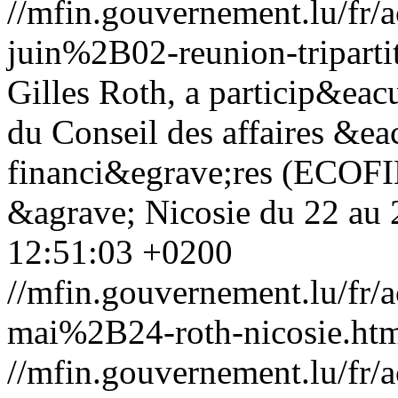
//mfin.gouvernement.lu/f
juin%2B02-reunion-triparti
Gilles Roth, a particip&eac
du Conseil des affaires &e
financi&egrave;res (ECOFIN
&agrave; Nicosie du 22 au
12:51:03 +0200
//mfin.gouvernement.lu/f
mai%2B24-roth-nicosie.ht
//mfin.gouvernement.lu/f