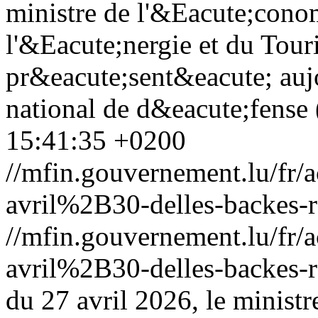
ministre de l'&Eacute;cono
l'&Eacute;nergie et du Tour
pr&eacute;sent&eacute; auj
national de d&eacute;fense
15:41:35 +0200
//mfin.gouvernement.lu/f
avril%2B30-delles-backes-r
//mfin.gouvernement.lu/f
avril%2B30-delles-backes-r
du 27 avril 2026, le minist