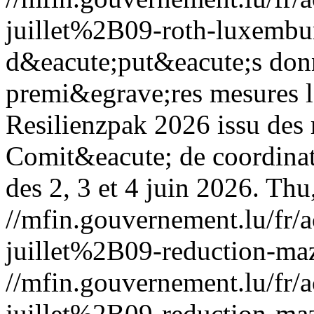
juillet%2B09-roth-luxembu
d&eacute;put&eacute;s donn
premi&egrave;res mesures l
Resilienzpak 2026 issu des
Comit&eacute; de coordinati
des 2, 3 et 4 juin 2026.
Thu,
//mfin.gouvernement.lu/f
juillet%2B09-reduction-maz
//mfin.gouvernement.lu/f
juillet%2B09-reduction-maz