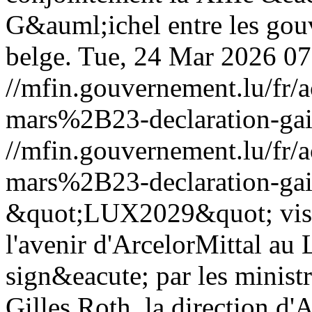
G&auml;ichel entre les go
belge.
Tue, 24 Mar 2026 0
//mfin.gouvernement.lu/f
mars%2B23-declaration-gai
//mfin.gouvernement.lu/f
mars%2B23-declaration-gai
&quot;LUX2029&quot; visan
l'avenir d'ArcelorMittal a
sign&eacute; par les minist
Gilles Roth, la direction d'A