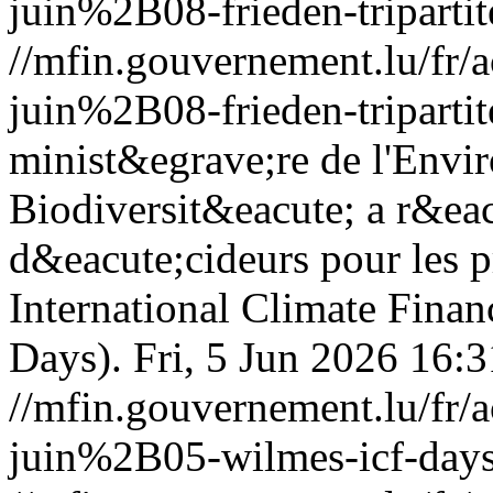
juin%2B08-frieden-tripartit
//mfin.gouvernement.lu/f
juin%2B08-frieden-tripartit
minist&egrave;re de l'Envir
Biodiversit&eacute; a r&eac
d&eacute;cideurs pour les
International Climate Fin
Days).
Fri, 5 Jun 2026 16:
//mfin.gouvernement.lu/f
juin%2B05-wilmes-icf-days