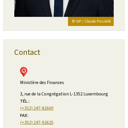
© SIP / Claude Piscitelli
Contact
Ministère des Finances
ADRESSE
3, rue de la Congrégation
L-1352
Luxembourg
:
TÉL.:
(+352) 247-82600
FAX:
(+352) 247-92625