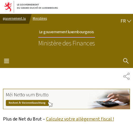
Aller au menu principal
Aller au contenu
FR
gouvernement.lu
Ministères
FR
Le gouvernement luxembourgeois
Ministère des Finances
AFFICHER
MENU
PRINCIPAL
PA
Plus de Net du Brut –
Calculez votre allègement fiscal !