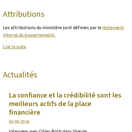
Attributions
Les attributions du ministère sont définies par le
règlement
interne du gouvernement.
Lire la suite
Actualités
La confiance et la crédibilité sont les
meilleurs actifs de la place
financière
date
06.08.2026
de
Interview avec Gilles Roth dans Virgule