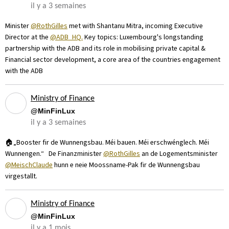
il y a 3 semaines
Minister
@RothGilles
met with Shantanu Mitra, incoming Executive
Director at the
@ADB_HQ.
Key topics: Luxembourg's longstanding
partnership with the ADB and its role in mobilising private capital &
Financial sector development, a core area of the countries engagement
with the ADB
Ministry of Finance
@MinFinLux
il y a 3 semaines
🏠„Booster fir de Wunnengsbau. Méi bauen. Méi erschwénglech. Méi
Wunnengen.“ De Finanzminister
@RothGilles
an de Logementsminister
@MeischClaude
hunn e neie Moossname-Pak fir de Wunnengsbau
virgestallt.
Ministry of Finance
@MinFinLux
il y a 1 mois