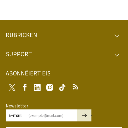
RUBRICKEN
Fousszeil
RUBRI
SUPPORT
SUPP
ABONNÉIERT EIS
Twitter
Facebook
LinkedIn
Instagram
Tiktok
RSS
Newsletter
🡒
E-mail