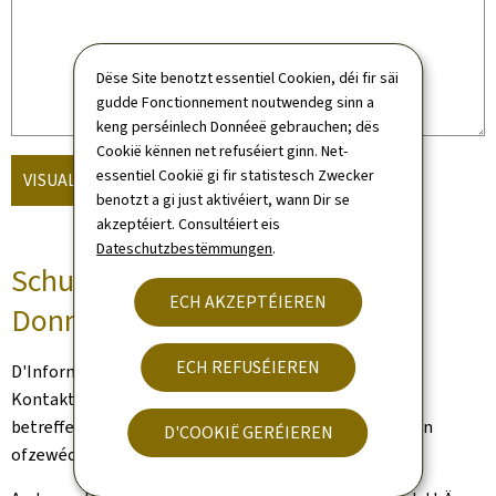
Dëse Site benotzt essentiel Cookien, déi fir säi
gudde Fonctionnement noutwendeg sinn a
keng perséinlech Donnéeë gebrauchen; dës
Cookië kënnen net refuséiert ginn. Net-
essentiel Cookië gi fir statistesch Zwecker
VISUALISÉIEREN A FORTSCHÉCKEN
benotzt a gi just aktivéiert, wann Dir se
akzeptéiert. Consultéiert eis
Dateschutzbestëmmungen
.
Schutz vun de perséinlechen
ECH AKZEPTÉIEREN
Donnéeën
ECH REFUSÉIEREN
D'Informatiounen, déi Iech betreffen, an déi iwwer de
Kontaktformulaire vum Site gesammelt ginn, gi vum
betreffenden Organ beaarbecht, fir Är Demande kënnen
D'COOKIË GERÉIEREN
ofzewéckelen.