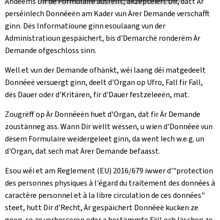
Andeems Dir de Formulaire ausfëllt, akzeptéiert Dir, datt Är
perséinlech Donnéeën am Kader vun Ärer Demande verschafft
ginn. Dës Informatioune ginn esoulaang vun der
Administratioun gespäichert, bis d'Demarchë ronderëm Är
Demande ofgeschloss sinn.
Well et vun der Demande ofhänkt, wéi laang déi matgedeelt
Donnéeë versuergt ginn, deelt d'Organ op Ufro, Fall fir Fall,
dës Dauer oder d'Kritären, fir d'Dauer festzeleeën, mat.
Zougrëff op Är Donnéeën huet d'Organ, dat fir Är Demande
zoustänneg ass. Wann Dir wëllt wëssen, u wien d'Donnéeë vun
dësem Formulaire weidergeleet ginn, da went Iech w.e.g. un
d'Organ, dat sech mat Ärer Demande befaasst.
Esou wéi et am Reglement (EU) 2016/679 iwwer d'"protection
des personnes physiques à l'égard du traitement des données à
caractère personnel et à la libre circulation de ces données"
steet, hutt Dir d'Recht, Är gespäichert Donnéeë kucken ze
goen, se ze verbesseren oder a bestëmmte Fäll och läschen ze