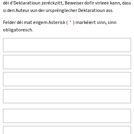
déi d'Deklaratioun zeréckzitt, Beweiser dofir virleeë kann, dass
si den Auteur vun der ursprénglecher Deklaratioun ass.
Felder déi mat engem Asterisk (
*
) markéiert sinn, sinn
obligatoresch.