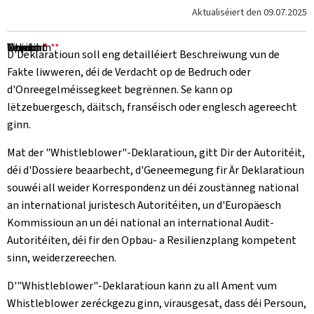
Aktualiséiert den
09.07.2025
Numm
Virnumm
E-mail
Telefon
Objet
Noriicht
*
*
*
*
D'Deklaratioun soll eng detailléiert Beschreiwung vun de
Fakte liwweren, déi de Verdacht op de Bedruch oder
d'Onreegelméissegkeet begrënnen. Se kann op
lëtzebuergesch, däitsch, franséisch oder englesch agereecht
ginn.
Mat der "Whistleblower"-Deklaratioun, gitt Dir der Autoritéit,
déi d'Dossiere beaarbecht, d'Geneemegung fir Är Deklaratioun
souwéi all weider Korrespondenz un déi zoustänneg national
an international juristesch Autoritéiten, un d'Europäesch
Kommissioun an un déi national an international Audit-
Autoritéiten, déi fir den Opbau- a Resilienzplang kompetent
sinn, weiderzereechen.
D'"Whistleblower"-Deklaratioun kann zu all Ament vum
Whistleblower zeréckgezu ginn, virausgesat, dass déi Persoun,