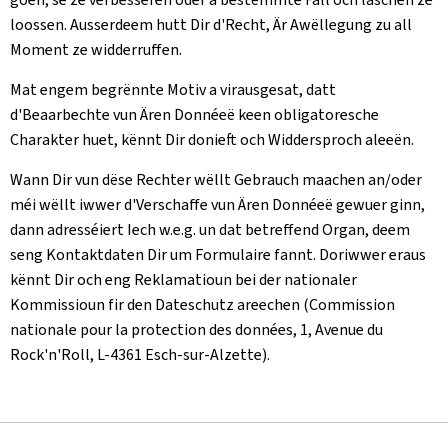
loossen. Ausserdeem hutt Dir d'Recht, Är Awëllegung zu all
Moment ze widderruffen.
Mat engem begrënnte Motiv a virausgesat, datt
d'Beaarbechte vun Ären Donnéeë keen obligatoresche
Charakter huet, kënnt Dir donieft och Widdersproch aleeën.
Wann Dir vun dëse Rechter wëllt Gebrauch maachen an/oder
méi wëllt iwwer d'Verschaffe vun Ären Donnéeë gewuer ginn,
dann adresséiert Iech w.e.g. un dat betreffend Organ, deem
seng Kontaktdaten Dir um Formulaire fannt. Doriwwer eraus
kënnt Dir och eng Reklamatioun bei der nationaler
Kommissioun fir den Dateschutz areechen (Commission
nationale pour la protection des données, 1, Avenue du
Rock'n'Roll, L-4361 Esch-sur-Alzette).