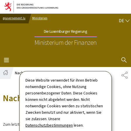
Zur Hauptnavigation
Zum Inhalt
DE
gouvernement.lu
Ministerien
DE
Die Luxemburger Regierung
Ministerium der Finanzen
SUCHFLED 
MENÜ
HAUPT-
Nachrichten
TE
Startseite
Diese Website verwendet für ihren Betrieb
notwendige Cookies, ohne Nutzung
personenbezogener Daten. Diese Cookies
Nachrichten
können nicht abgelehnt werden. Nicht
notwendige Cookies werden zu statistischen
Zwecken benutzt und nur aktiviert, wenn Sie
sie zulassen. Unsere
Zum letzten Mal aktualisiert am
12.09.2024
Datenschutzbestimmungen
lesen.