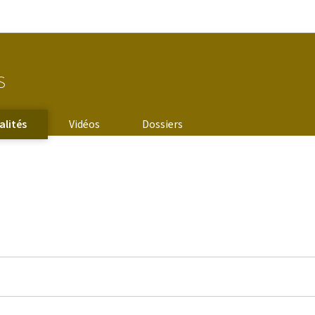
Aller au menu principal
Aller au contenu
s
alités
Vidéos
Dossiers