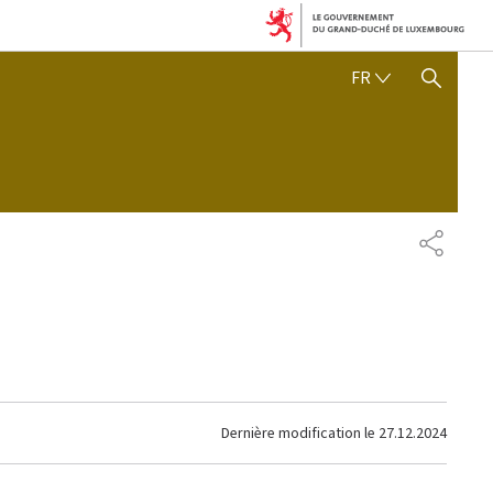
FRANÇAIS
FR
AFFICHER / MASQUER 
PARTAG
Dernière modification le
27.12.2024