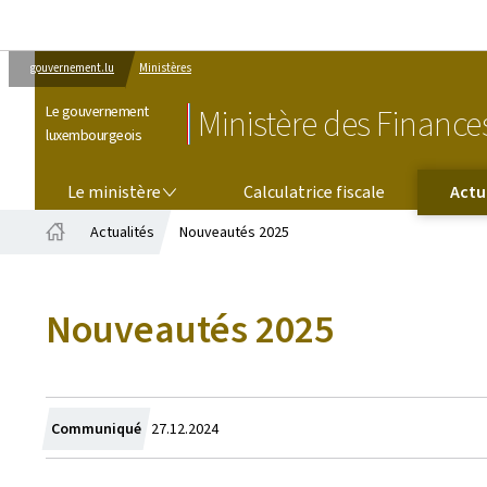
gouvernement.lu
Ministères
Le gouvernement
Ministère des Finance
luxembourgeois
LE MINISTÈRE
Le ministère
Calculatrice fiscale
Actu
Actualités
Nouveautés 2025
Accueil
Nouveautés 2025
Crée
Communiqué
27.12.2024
le