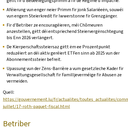
gëllt fir d'Bedeelegungsprimm a fir de Régime d'impatrié.
Aféierung vun enger neier Primm fir jonk Salariéeën, souwéi
vun engem Steierkredit fir Iwwerstonne fir Grenzgänger.
Fir d'Betriber ze encouragéieren, méi Chômeuren
anzestellen, gëtt déi entspriechend Steiervergënschtegung
bis Enn 2026 verlängert.
De Kierperschaftssteiersaz gëtt ëm ee Prozentpunkt
reduzéiert an déi aktiv geréiert ETFen sinn ab 2025 vun der
Abonnementssteier befreit.
Upassung vun der Zëns-Barrière a vum gesetzleche Kader fir
Verwaltungsgesellschaft fir Familljeverméige fir Abusen ze
vermeiden.
Quell:
https://gouvernement.lu/fr/actualites/toutes_actualites/com
juillet/17-roth-paquet-fiscal.html
Betriber