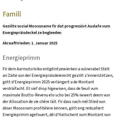
Famill
Geziilte sozial Moossname fir dat progressiivt Auslafe vum
Energiepräisdeckel ze begleeden
Akraafttrieden: 1. Januar 2025
Energieprimm
Fir dem Aarmutsrisiko entgéintzewierken a vulnerabel Stéit
an Zäite vun der Energiepräisdeierecht geziilt z'ënnerstëtzen,
gëtt d'Energieprimm 2025 verlängert a de Montant
verdräifacht. Et sief drop higewisen, dass de Seuil vum
maximale Brutto-Revenu elo scho bei 25% iwwert deem vun
der Allocation de vie chère läit. Fir dass nach méi Stied vun
dëser Moossnam profitéiere kënnen, gëtt eng reduzéiert
Energieprimm agefouert, déi d'Hallschent vum Montant vun