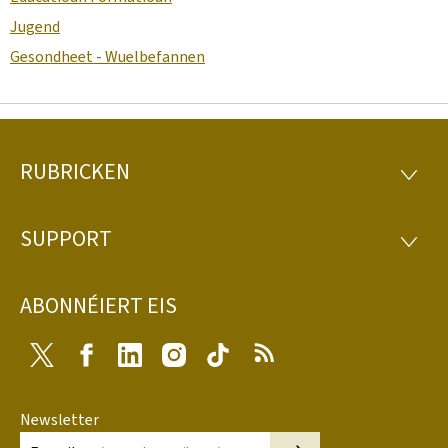
Jugend
Gesondheet - Wuelbefannen
RUBRICKEN
Fousszeil
RUBRI
SUPPORT
SUPP
ABONNÉIERT EIS
Twitter
Facebook
LinkedIn
Instagram
Tiktok
RSS
Newsletter