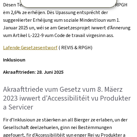
Dësen Text proposéiert d'Montante vum REVIS a vum RPGH
ëm 2,6% ze erhéijen. Dës Upassung entsprécht der
suggeréierter Erhéijung vum soziale Mindestloun vum 1.
Januar 2025 un, wéi se am Gesetzesprojet iwwert d'Ännerung
vum Artikel L-222-9 vum Code de travail virgesinn ass.
Lafende Gesetzesentworf
( REVIS & RPGH)
Inklusioun
Akraafttrieden: 28. Juni 2025
Akraafttriede vum Gesetz vum 8. Mäerz
2023 iwwert d'Accessibilitéit vu Produkter
a Servicer
Fir d’Inklusioun ze stäerken an all Bierger ze erlaben, un der
Gesellschaft deelzehuelen, ginn nei Bestëmmungen
agefouert, fir d’Accessibilitéit vun enger Rei vu Produkter a