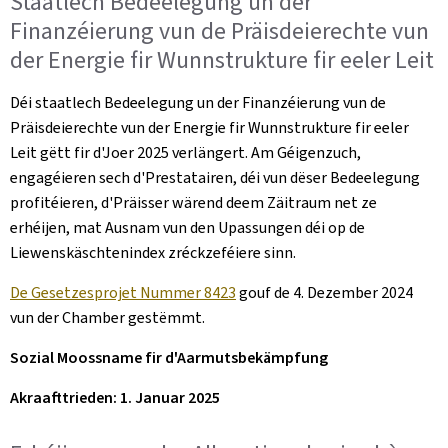
Staatlech Bedeelegung un der
Finanzéierung vun de Präisdeierechte vun
der Energie fir Wunnstrukture fir eeler Leit
Déi staatlech Bedeelegung un der Finanzéierung vun de
Präisdeierechte vun der Energie fir Wunnstrukture fir eeler
Leit gëtt fir d'Joer 2025 verlängert. Am Géigenzuch,
engagéieren sech d'Prestatairen, déi vun dëser Bedeelegung
profitéieren, d'Präisser wärend deem Zäitraum net ze
erhéijen, mat Ausnam vun den Upassungen déi op de
Liewenskäschtenindex zréckzeféiere sinn.
De Gesetzesprojet Nummer 8423
gouf de 4. Dezember 2024
vun der Chamber gestëmmt.
Sozial Moossname fir d'Aarmutsbekämpfung
Akraafttrieden: 1. Januar 2025