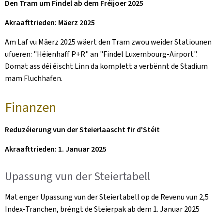
Den Tram um Findel ab dem Fréijoer 2025
Akraafttrieden: Mäerz 2025
Am Laf vu Mäerz 2025 wäert den Tram zwou weider Statiounen
ufueren: "Héienhaff P+R" an "Findel Luxembourg-Airport".
Domat ass déi éischt Linn da komplett a verbënnt de Stadium
mam Fluchhafen.
Finanzen
Reduzéierung vun der Steierlaascht fir d'Stéit
Akraafttrieden: 1. Januar 2025
Upassung vun der Steiertabell
Mat enger Upassung vun der Steiertabell op de Revenu vun 2,5
Index-Tranchen, bréngt de Steierpak ab dem 1. Januar 2025