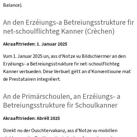
Balance).
An den Erzéiungs-a Betreiungsstrukture fir
net-schoulflichteg Kanner (Crèchen)
Akraafttrieden: 1. Januar 2025
Vum 1. Januar 2025 un, ass d'Notze vu Bildschiermer an den
Erzéiungs- a Betreiungsstrukture fir net-schoulflichteg
Kanner verbueden. Dëse Verbuet gëtt an d'Konventioune mat
de Prestatairen integréiert.
An de Primärschoulen, an Erzéiungs- a
Betreiungsstrukture fir Schoulkanner
Akraafttrieden: Abrëll 2025
Direkt no der Ouschtervakanz, ass d'Notze vu mobillen