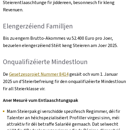
Steierentlaaschtunge fir jiddereen, besonnesch fir kleng
Revenuen.
Elengerzéiend Familljen
Bis zu engem Brutto-Akommes vu 52.400 Euro pro Joer,
bezuelen elengerzéiend Stéit keng Steieren am Joer 2025.
Onqualifizéierte Mindestloun
De
Gesetzesprojet Nummer 8414
gesäit och vum 1. Januar
2025 un d'Steierbefreiung fir den onqualifizéierte Mindestloun
fir all Steierklasse vir.
Aner Mesurë vum Entlaaschtungspak
Mam Steierpak gi verschidde spezifesch Regimmer, déi fir
Talenter an héichspezialiséiert Profiller virgesi sinn, méi
attraktiv fir déi betraffe Salariéë gemaach. Dat selwecht