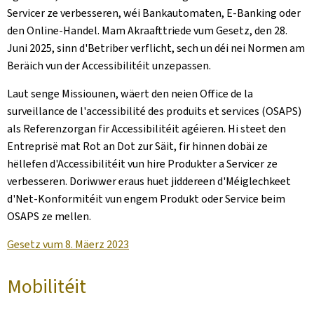
Servicer ze verbesseren, wéi Bankautomaten, E-Banking oder
den Online-Handel. Mam Akraafttriede vum Gesetz, den 28.
Juni 2025, sinn d'Betriber verflicht, sech un déi nei Normen am
Beräich vun der Accessibilitéit unzepassen.
Laut senge Missiounen, wäert den neien Office de la
surveillance de l'accessibilité des produits et services (OSAPS)
als Referenzorgan fir Accessibilitéit agéieren. Hi steet den
Entreprisë mat Rot an Dot zur Säit, fir hinnen dobäi ze
hëllefen d'Accessibilitéit vun hire Produkter a Servicer ze
verbesseren. Doriwwer eraus huet jiddereen d'Méiglechkeet
d'Net-Konformitéit vun engem Produkt oder Service beim
OSAPS ze mellen.
Gesetz vum 8. Mäerz 2023
Mobilitéit