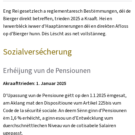
on
Eng Rei gesetzlech a reglementaresch Bestëmmungen, déi de
Bierger direkt betreffen, trieden 2025 a Kraaft. Hei en
Iwwerbléck iwwer d'Haaptännerungen déi en direkten Afloss
op d'Bierger hunn. Dës Lëscht ass net vollstänneg.
Sozialversécherung
Erhéijung vun de Pensiounen
Akraafttrieden: 1. Januar 2025
D'Upassung vun de Pensioune gëtt op den 1.1.2025 ëmgesat,
am Aklang mat den Dispositioune vum Artikel 225bis vum
Code de la sécurité sociale. An deem Sënn ginn d’Pensiounen
ëm 1,6 % erhéicht, a ginn esou un d’Entwécklung vum
duerchschnëttlechen Niveau vun de cotisabele Salairen
ugepasst.