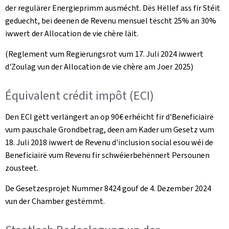
der regulärer Energieprimm ausmécht. Dës Hëllef ass fir Stéit
geduecht, bei deenen de Revenu mensuel tëscht 25% an 30%
iwwert der Allocation de vie chère läit.
(Reglement vum Regierungsrot vum 17. Juli 2024 iwwert
d'Zoulag vun der Allocation de vie chère am Joer 2025)
Équivalent crédit impôt (ECI)
Den ECI gëtt verlängert an op 90€ erhéicht fir d'Beneficiairë
vum pauschale Grondbetrag, deen am Kader um Gesetz vum
18. Juli 2018 iwwert de Revenu d'inclusion social esou wéi de
Beneficiairë vum Revenu fir schwéierbehënnert Persounen
zousteet.
De Gesetzesprojet Nummer 8424 gouf de 4. Dezember 2024
vun der Chamber gestëmmt.