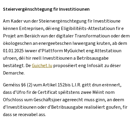
Steiervergënschtegung fir Investitiounen
Am Kader vun der Steiervergënschtegung fir Investitioune
kënnen Entreprisen, déi eng Eligibilitéits-Attestatioun fir e
Projet am Beräich vun der digitaler Transformatioun oder dem
ökologeschen an energeeteschen Iwwergang kruten, ab dem
01.01.2025 iwwer d’Plattform MyGuichet eng Attestatioun
ufroen, déi hir reell Investitiounen a Betribsausgabe
bestätegt. De
Guichet.lu
proposéiert eng Infosäit zu dëser
Demarche.
Geméiss §6 (2) vum Artikel 152bis L.I.R. gëtt drun erënnert,
dass d’Ufro fir de Certificat spéitstens zwee Méint nom
Ofschloss vum Geschäftsjoer agereecht muss ginn, an deem
d’Investitiounen oder d’Betribsausgabe realiséiert goufen, fir
dass se recevabel ass.