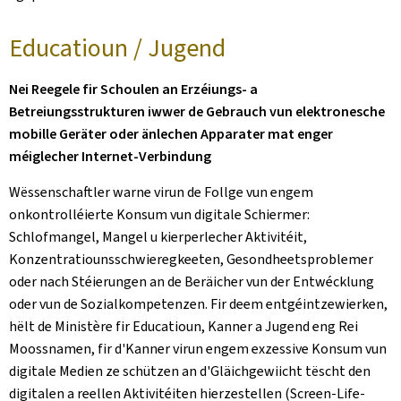
Educatioun / Jugend
Nei Reegele fir Schoulen an Erzéiungs- a
Betreiungsstrukturen iwwer de Gebrauch vun elektronesche
mobille Geräter oder änlechen Apparater mat enger
méiglecher Internet-Verbindung
Wëssenschaftler warne virun de Follge vun engem
onkontrolléierte Konsum vun digitale Schiermer:
Schlofmangel, Mangel u kierperlecher Aktivitéit,
Konzentratiounsschwieregkeeten, Gesondheetsproblemer
oder nach Stéierungen an de Beräicher vun der Entwécklung
oder vun de Sozialkompetenzen. Fir deem entgéintzewierken,
hëlt de Ministère fir Educatioun, Kanner a Jugend eng Rei
Moossnamen, fir d'Kanner virun engem exzessive Konsum vun
digitale Medien ze schützen an d'Gläichgewiicht tëscht den
digitalen a reellen Aktivitéiten hierzestellen (Screen-Life-