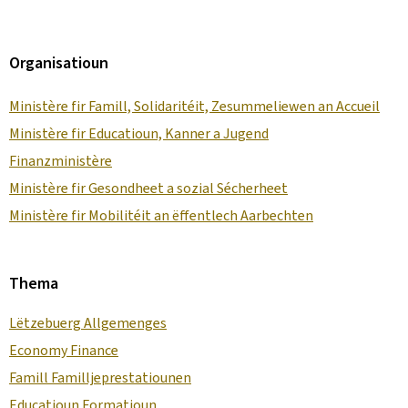
Organisatioun
Ministère fir Famill, Solidaritéit, Zesummeliewen an Accueil
Ministère fir Educatioun, Kanner a Jugend
Finanzministère
Ministère fir Gesondheet a sozial Sécherheet
Ministère fir Mobilitéit an ëffentlech Aarbechten
Thema
Lëtzebuerg Allgemenges
Economy Finance
Famill Familljeprestatiounen
Educatioun Formatioun