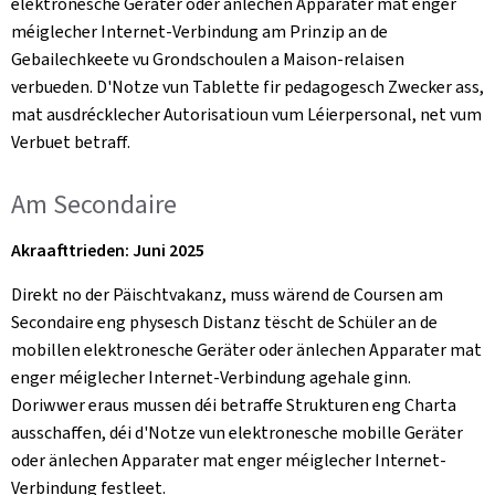
elektronesche Geräter oder änlechen Apparater mat enger
méiglecher Internet-Verbindung am Prinzip an de
Gebailechkeete vu Grondschoulen a Maison-relaisen
verbueden. D'Notze vun Tablette fir pedagogesch Zwecker ass,
mat ausdrécklecher Autorisatioun vum Léierpersonal, net vum
Verbuet betraff.
Am Secondaire
Akraafttrieden: Juni 2025
Direkt no der Päischtvakanz, muss wärend de Coursen am
Secondaire eng physesch Distanz tëscht de Schüler an de
mobillen elektronesche Geräter oder änlechen Apparater mat
enger méiglecher Internet-Verbindung agehale ginn.
Doriwwer eraus mussen déi betraffe Strukturen eng Charta
ausschaffen, déi d'Notze vun elektronesche mobille Geräter
oder änlechen Apparater mat enger méiglecher Internet-
Verbindung festleet.