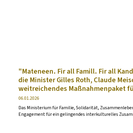
"Mateneen. Fir all Famill. Fir all Ka
die Minister Gilles Roth, Claude Mei
weitreichendes Maßnahmenpaket für
Veröffentlichung
06.01.2026
Das Ministerium für Familie, Solidarität, Zusammenlebe
Engagement für ein gelingendes interkulturelles Zusa