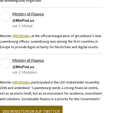
de Wunnengsbau virgestallt.
Ministry of Finance
@MinFinLux
vor 1 Monat
Minister
@RothGilles
at the official inauguration of @coinbase’s new
Luxembourg offices. Luxembourg was among the first countries in
Europe to provide legal certainty for blockchain and digital assets.
Ministry of Finance
@MinFinLux
vor 2 Monaten
Minister
@RothGilles
participated in the LSFI Stakeholder Assembly
2026 and underlined: “Luxembourg needs a strong financial centre,
not as an end in itself, but as an instrument for resilience, investment
and solutions. Sustainable finance is a priority for this Government.“
DAS MINISTERIUM AUF TWITTER