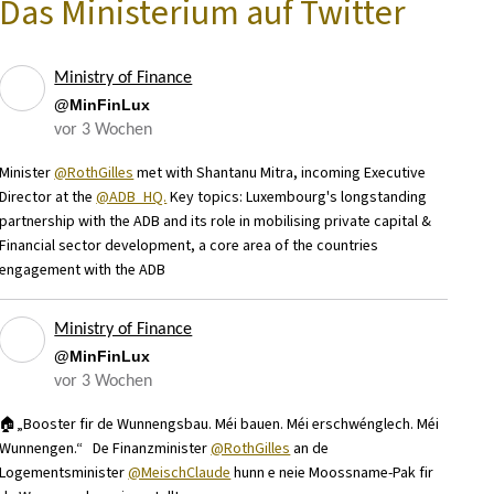
Das Ministerium auf Twitter
Ministry of Finance
@MinFinLux
vor 3 Wochen
Minister
@RothGilles
met with Shantanu Mitra, incoming Executive
Director at the
@ADB_HQ.
Key topics: Luxembourg's longstanding
partnership with the ADB and its role in mobilising private capital &
Financial sector development, a core area of the countries
engagement with the ADB
Ministry of Finance
@MinFinLux
vor 3 Wochen
🏠„Booster fir de Wunnengsbau. Méi bauen. Méi erschwénglech. Méi
Wunnengen.“ De Finanzminister
@RothGilles
an de
Logementsminister
@MeischClaude
hunn e neie Moossname-Pak fir