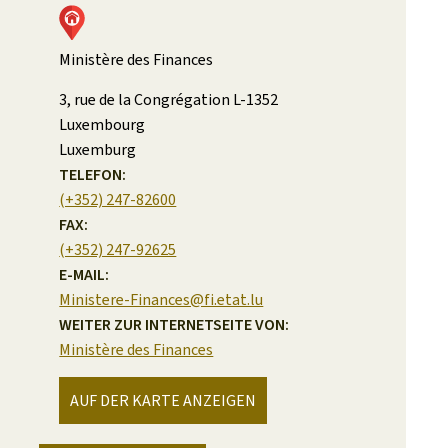
Ministère des Finances
ADRESSE:
3, rue de la Congrégation
L-1352
Luxembourg
Luxemburg
TELEFON:
(+352) 247-82600
FAX:
(+352) 247-92625
E-MAIL:
Ministere-Finances@fi.etat.lu
WEITER ZUR INTERNETSEITE VON:
Ministère des Finances
AUF DER KARTE ANZEIGEN