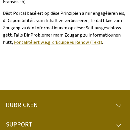
Franséisch)
Dëst Portal baséiert op dëse Prinzipien a mir engagéieren eis,
d'Disponibilitéit vum Inhalt ze verbesseren, fir datt kee vum
Zougang zu den Informatiounen op dëser Säit ausgeschloss
gëtt. Falls Dir Problemer mam Zougang zu Informatiounen
hutt,
kontaktéiert w.e.g. d'Equipe vu Renow (Text)
.
RUBRICKEN
Fousszeil
RUBRI
SUPPORT
SUPP