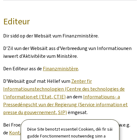
Editeur
Dir sidd op der Websäit vum Finanzministère.
D'Zil vun der Websäit ass d'Verbreedung vun Informatiounen
iwwert d'Aktivitéite vum Ministère.
Den Editeur ass de
Finanzministère
.
D'Websäit gouf mat Hëllef vum
Zenter fir
Informatiounstechnologien (Centre des technologies de
l'information et l'Etat, CTIE)
an dem
Informatiouns- a
Pressedéngscht vun der Regierung (Service information et
presse du gouvernement, SIP)
ëmgesat.
Bei Froen iwwert dës Websäit an hiren Inhalt benotzt w.e.g.
Dëse Site benotzt essentiel Cookien, déi fir säi
de
Kontaktformulaire
.
gudde Fonctionnement noutwendeg sinn a