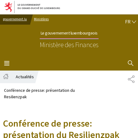
Aller au menu principal
Aller au contenu
FR
gouvernement.lu
Ministères
FR
Le gouvernement luxembourgeois
Ministère des Finances
AFFICHER
MENU
PRINCIPAL
Actualités
PA
Accueil
Conférence de presse: présentation du
Resilienzpak
Conférence de presse:
présentation du Resilienzpak