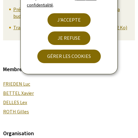
confidentialité
.
Présentation: Resilienzpak 2026 - Entlaaschtung a
budgetären Impakt (09.06.2026) (Pdf, 325 Ko)
J'ACCEPTE
Transcription du Livestream - 09.06.2026 (Word, 52 Ko)
JE REFUSE
GÉRER LES COOKIES
Membre du gouvernement
FRIEDEN Luc
BETTEL Xavier
DELLES Lex
ROTH Gilles
Organisation