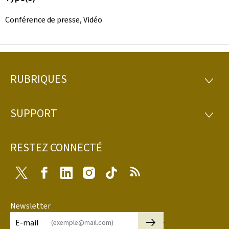
Conférence de presse, Vidéo
RUBRIQUES
Pied
RUBRI
de
SUPPORT
SUPP
page
RESTEZ CONNECTÉ
Twitter
Facebook
LinkedIn
Instagram
Tiktok
RSS
Newsletter
🡒
E-mail