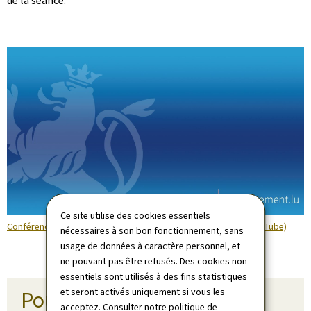
de la séance.
Ce site utilise des cookies essentiels
Conférence de presse: présentation du Resilienzpak (Vidéo YouTube)
nécessaires à son bon fonctionnement, sans
usage de données à caractère personnel, et
ne pouvant pas être refusés. Des cookies non
essentiels sont utilisés à des fins statistiques
et seront activés uniquement si vous les
Pour en savoir plus
acceptez. Consulter notre
politique de