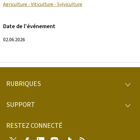
Agriculture - Viticulture - Sylviculture
Date de l'événement
02.06.2026
RUBRIQUES
Pied
RUBRI
de
SUPPORT
SUPP
page
RESTEZ CONNECTÉ