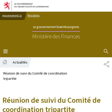
Aller au menu principal
Aller au contenu
gouvernement.lu
Ministères
Le gouvernement luxembourgeois
Ministère des Finances
AFFICHER
MENU
PRINCIPAL
Actualités
PA
Accueil
Réunion de suivi du Comité de coordination
tripartite
Réunion de suivi du Comité de
coordination tripartite