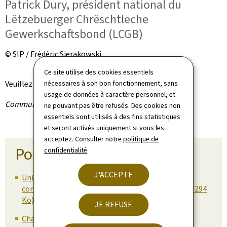
Patrick Dury, président national du
Lëtzebuerger Chrëschtleche
Gewerkschaftsbond (LCGB)
© SIP / Frédéric Sierakowski
Ce site utilise des cookies essentiels
Veuillez trouver ci-dessous les fichiers y relatif.
nécessaires à son bon fonctionnement, sans
usage de données à caractère personnel, et
Communiqué par le ministère d'État
ne pouvant pas être refusés. Des cookies non
essentiels sont utilisés à des fins statistiques
et seront activés uniquement si vous les
acceptez. Consulter notre
politique de
Pour en savoir plus
confidentialité
.
J'ACCEPTE
Union des syndicats OGBL-LCGB - Paquet
compétitivité et dialogue social (02.06.2026) (Pdf, 294
Ko)
JE REFUSE
Chambre d'Agriculture - Vorschläge der