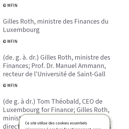
© MFIN
Gilles Roth, ministre des Finances du
Luxembourg
© MFIN
(de. g. à. dr.) Gilles Roth, ministre des
Finances; Prof. Dr. Manuel Ammann,
recteur de l'Université de Saint-Gall
© MFIN
(de g. à dr.) Tom Théobald, CEO de
Luxembourg for Finance; Gilles Roth,
ministre des Finances; Jan Bumann,
Ce site utilise des cookies essentiels
directeur de l'Association de banques