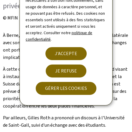
nécessaires à son bon fonctionnement, sans
privées suisses
usage de données à caractère personnel, et
ne pouvant pas être refusés. Des cookies non
© MFIN
essentiels sont utilisés à des fins statistiques
et seront activés uniquement si vous les
acceptez. Consulter notre
politique de
À Berne, le ministre des Finances a tenu une réunion bilatérale
confidentialité
.
avec son homologue suisse, Karin Keller-Sutter. Les échanges
ont porté sur les évolutions géoéconomiques et leurs
J'ACCEPTE
implications pour leurs places financières.
À cette occasion, les deux ministres ont signé un accord visant
JE REFUSE
à instaurer un dialogue structuré entre le Luxembourg et la
Suisse dans le domaine financier. Une première réunion est
GÉRER LES COOKIES
prévue d'ici la fin de l'année. L'objectif est de travailler sur des
priorités communes afin de renforcer et d'approfondir la
coopération entre les deux places financières.
Par ailleurs, Gilles Roth a prononcé un discours à l'Université
de Saint-Gall, suivi d'un échange avec des étudiants.