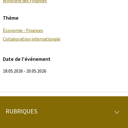
Ministère des Finances
Thème
Économie - Finances
Collaboration internationale
Date de l'événement
18.05.2026 - 20.05.2026
RUBRIQUES
Pied
RUBRI
de