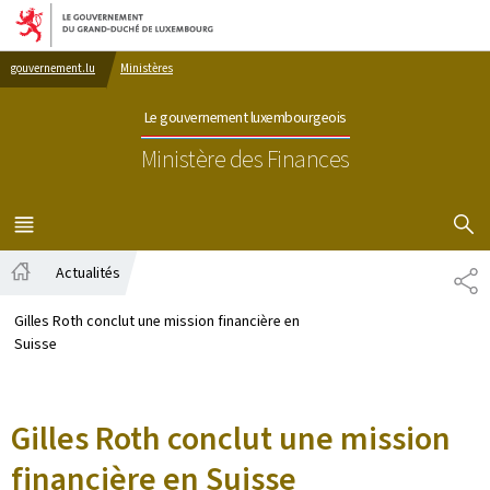
Aller au menu principal
Aller au contenu
gouvernement.lu
Ministères
Le gouvernement luxembourgeois
Ministère des Finances
AFFICHER
MENU
PRINCIPAL
Actualités
PA
Accueil
Gilles Roth conclut une mission financière en
Suisse
Gilles Roth conclut une mission
financière en Suisse