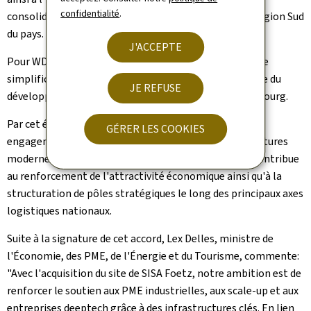
confidentialité
.
consolidant les infrastructures d'innovation dans la région Sud
du pays.
J'ACCEPTE
Pour WDP, cette opération s'inscrit dans une logique de
simplification de la structure du groupe et de poursuite du
JE REFUSE
développement de ses activités logistiques au Luxembourg.
Par cet échange, l'État luxembourgeois réaffirme son
GÉRER LES COOKIES
engagement en faveur du développement d'infrastructures
modernes, adaptées aux besoins des entreprises, et contribue
au renforcement de l'attractivité économique ainsi qu'à la
structuration de pôles stratégiques le long des principaux axes
logistiques nationaux.
Suite à la signature de cet accord, Lex Delles, ministre de
l'Économie, des PME, de l'Énergie et du Tourisme, commente:
"Avec l'acquisition du site de SISA Foetz, notre ambition est de
renforcer le soutien aux PME industrielles, aux scale-up et aux
entreprises deeptech grâce à des infrastructures clés. En lien