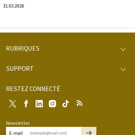
31.03.2026
RUBRIQUES
Pied
RUBRI
de
SUPPORT
SUPP
page
RESTEZ CONNECTÉ
Twitter
Facebook
LinkedIn
Instagram
Tiktok
RSS
Newsletter
🡒
E-mail