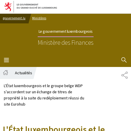
Aller au menu principal
Aller au contenu
gouvernement.lu
Ministères
Le gouvernement luxembourgeois
Ministère des Finances
AFFICHER
MENU
PRINCIPAL
Actualités
PA
Accueil
L'État luxembourgeois et le groupe belge WDP
s'accordent sur un échange de titres de
propriété à la suite du redéploiement réussi du
site Eurohub
L'État luxembourgeois et le