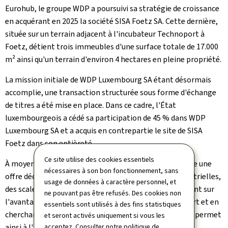
Eurohub, le groupe WDP a poursuivi sa stratégie de croissance
en acquérant en 2025 la société SISA Foetz SA. Cette dernière,
située sur un terrain adjacent à l'incubateur Technoport à
Foetz, détient trois immeubles d'une surface totale de 17.000
m² ainsi qu'un terrain d'environ 4 hectares en pleine propriété.
La mission initiale de WDP Luxembourg SA étant désormais
accomplie, une transaction structurée sous forme d'échange
de titres a été mise en place. Dans ce cadre, l'État
luxembourgeois a cédé sa participation de 45 % dans WDP
Luxembourg SA et a acquis en contrepartie le site de SISA
Foetz dans son entièreté.
Ce site utilise des cookies essentiels
À moyen terme, l'ambition est de développer sur le site une
nécessaires à son bon fonctionnement, sans
offre dédiée à l'accueil et à la croissance des PME industrielles,
usage de données à caractère personnel, et
des scale-up et des entreprises deeptech, en capitalisant sur
ne pouvant pas être refusés. Des cookies non
l'avantage que le site est adjacent à celui du Technoport et en
essentiels sont utilisés à des fins statistiques
cherchant à maximiser les synergies. Cette acquisition permet
et seront activés uniquement si vous les
acceptez. Consulter notre
politique de
ainsi à l'État de renforcer sa réserve foncière tout en