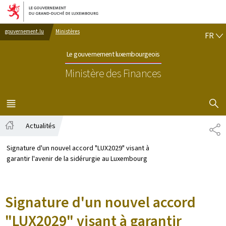
Aller au menu principal
Aller au contenu
FR
gouvernement.lu
Ministères
FR
Le gouvernement luxembourgeois
Ministère des Finances
AFFICHER
MENU
PRINCIPAL
Actualités
PA
Accueil
Signature d'un nouvel accord "LUX2029" visant à
garantir l'avenir de la sidérurgie au Luxembourg
Signature d'un nouvel accord
"LUX2029" visant à garantir