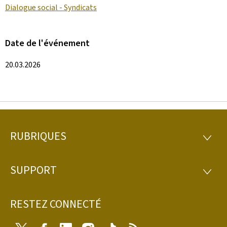
Dialogue social - Syndicats
Date de l'événement
20.03.2026
RUBRIQUES
Pied
RUBRI
de
SUPPORT
SUPP
page
RESTEZ CONNECTÉ