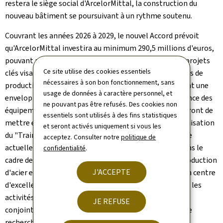
restera le siège social d'ArcelorMittal, la construction du
nouveau bâtiment se poursuivant à un rythme soutenu.
Couvrant les années 2026 à 2029, le nouvel Accord prévoit
qu'ArcelorMittal investira au minimum 290,5 millions d'euros,
pouvant aller jusqu'à 334,5 millions d'euros, dans des projets
Ce site utilise des cookies essentiels
clés visant le développement de l'ensemble de ses sites de
nécessaires à son bon fonctionnement, sans
production pour assurer la pérennité de ses usines, dont une
usage de données à caractère personnel, et
enveloppe de 44 millions d'euros dédiée à la maintenance des
ne pouvant pas être refusés. Des cookies non
équipements actuels. Par ailleurs, les parties s'efforceront de
essentiels sont utilisés à des fins statistiques
mettre en oeuvre le projet de rénovation et de modernisation
et seront activés uniquement si vous les
du "Train 2" à Belval, une initiative de grande envergure
acceptez. Consulter notre
politique de
actuellement en phase d'exploration préliminaire. Dans le
confidentialité
.
cadre de la digitalisation accrue des processus de la production
J'ACCEPTE
d'acier et des activités administratives, la création d'un centre
d'excellence en matière de cybersécurité pour soutenir les
activités mondiales ainsi que des études menées
JE REFUSE
conjointement avec des institutions académiques et de
recherche en matière de technologies avancées sont