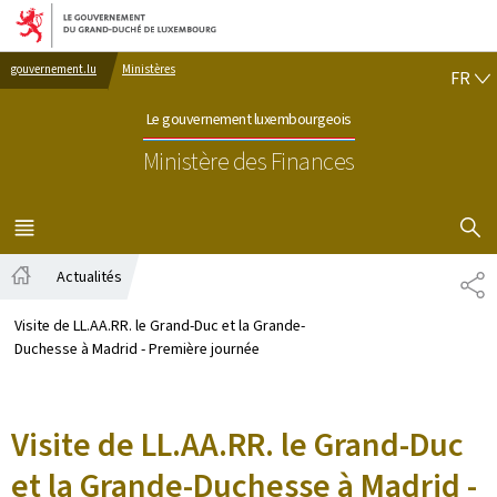
Aller au menu principal
Aller au contenu
FR
gouvernement.lu
Ministères
FR
Le gouvernement luxembourgeois
Ministère des Finances
AFFICHER
MENU
PRINCIPAL
Actualités
PA
Accueil
Visite de LL.AA.RR. le Grand-Duc et la Grande-
Duchesse à Madrid - Première journée
Visite de LL.AA.RR. le Grand-Duc
et la Grande-Duchesse à Madrid -