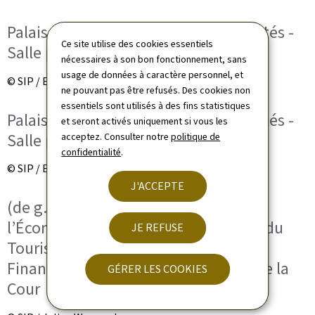
Palais des Cortès - Congrès des députés -
Ce site utilise des cookies essentiels
Salle plénière - Brève visite
nécessaires à son bon fonctionnement, sans
usage de données à caractère personnel, et
© SIP / Emmanuel Claude
ne pouvant pas être refusés. Des cookies non
essentiels sont utilisés à des fins statistiques
Palais des Cortès - Congrès des députés -
et seront activés uniquement si vous les
Salle plénière - Brève visite
acceptez. Consulter notre
politique de
confidentialité
.
© SIP / Emmanuel Claude
J'ACCEPTE
(de g. à dr.) Lex Delles, ministre de
l’Économie, des PME, de l’Énergie et du
JE REFUSE
Tourisme ; Gilles Roth, ministre des
Finances ; Sasha Baillie, maréchale de la
GÉRER LES COOKIES
Cour