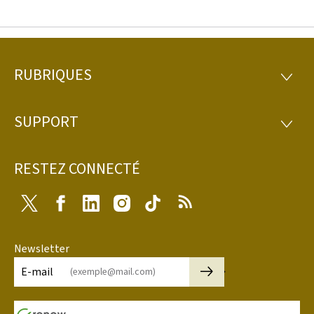
RUBRIQUES
Pied
RUBRI
de
SUPPORT
SUPP
page
RESTEZ CONNECTÉ
Twitter
Facebook
LinkedIn
Instagram
Tiktok
RSS
Newsletter
🡒
E-mail