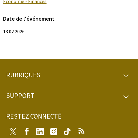
Économie - Finances
Date de l'événement
13.02.2026
RUBRIQUES
Pied
RUBRI
de
SUPPORT
SUPP
page
RESTEZ CONNECTÉ
Twitter
Facebook
LinkedIn
Instagram
Tiktok
RSS