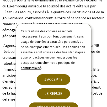
Moody's souligne le dynamisme et la flexibilité de l'économie
du Luxembourg ainsi que la solidité des actifs détenus par
l'État. Ces atouts, associés à la qualité des institutions et de la
gouvernance, contrebalancent la forte dépendance au secteur
financier, l'impact à long terme du vieillissement
démographique et l'exposition modérée aux risques
Ce site utilise des cookies essentiels
géopolitiques.
nécessaires à son bon fonctionnement, sans
usage de données à caractère personnel, et
L'agence s'attend à une accélération de la croissance du PIB
ne pouvant pas être refusés. Des cookies non
réel, qui atteindrait 2,1 % en 2027, après plusieurs années de
essentiels sont utilisés à des fins statistiques
croissance faible, marquées notamment par le
et seront activés uniquement si vous les
acceptez. Consulter notre
politique de
ralentissement du secteur de la construction et de
confidentialité
.
l'immobilier sous l'effet de la hausse des taux d'intérêt. Elle
anticipe une augmentation graduelle de la dette publique,
J'ACCEPTE
d'environ 27 % du PIB en 2025 à 28,2 % en 2027, et un déficit
des administrations publiques qui resterait modéré, en dépit
de la hausse des dépenses liée à l'objectif de porter l'effort de
JE REFUSE
défense à 2 % du RNB dès 2025.