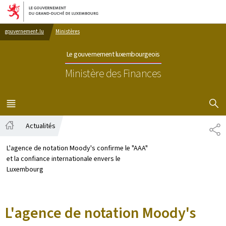
Aller au menu principal
Aller au contenu
gouvernement.lu
Ministères
Le gouvernement luxembourgeois
Ministère des Finances
AFFICHER
MENU
PRINCIPAL
Actualités
PA
Accueil
L'agence de notation Moody's confirme le "AAA"
et la confiance internationale envers le
Luxembourg
L'agence de notation Moody's