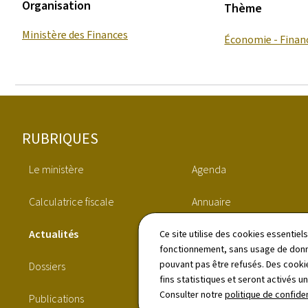
Organisation
Thème
Ministère des Finances
Économie - Finan
Pied
RUBRIQUES
de
Le ministère
Agenda
page
Calculatrice fiscale
Annuaire
Actualités
Canaux de signalement
Ce site utilise des cookies essentie
fonctionnement, sans usage de donné
pouvant pas être refusés. Des cookie
Dossiers
Démarches
fins statistiques et seront activés u
Consulter notre
politique de confiden
Publications
Vidéos