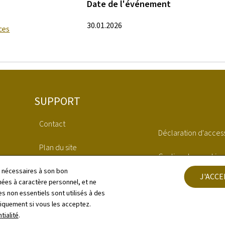
Date de l'événement
30.01.2026
ces
SUPPORT
Contact
Déclaration d'access
Plan du site
Gestion des cookies
À propos du site
ls nécessaires à son bon
J'ACC
Protection des don
es à caractère personnel, et ne
s non essentiels sont utilisés à des
Aspects légaux
niquement si vous les acceptez.
tialité
.