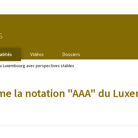
Aller au menu principal
Aller au contenu
s
alités
Vidéos
Dossiers
 du Luxembourg avec perspectives stables
rme la notation "AAA" du Lux