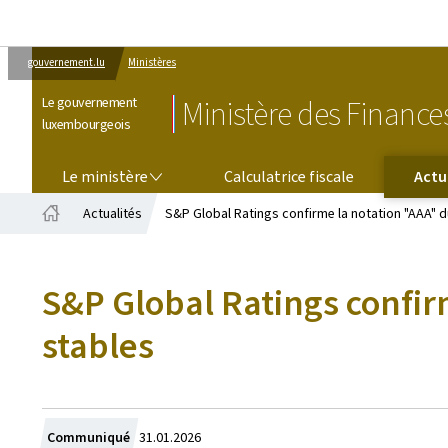
gouvernement.lu
Ministères
Le gouvernement
Ministère des Finance
luxembourgeois
LE MINISTÈRE
Le ministère
Calculatrice fiscale
Actu
Actualités
S&P Global Ratings confirme la notation "AAA"
Accueil
S&P Global Ratings confi
stables
Crée
Communiqué
31.01.2026