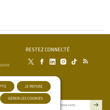
RESTEZ CONNECTÉ
Twitter
Facebook
LinkedIn
Instagram
Tiktok
RSS
ibilité
EPTE
JE REFUSE
nées
Newsletter
GÉRER LES COOKIES
🡒
E-mail