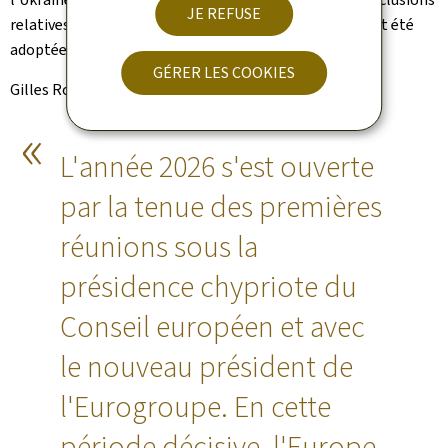
JE REFUSE
relatives au rapport 2026 sur le mécanisme d'alerte ont été
adoptées.
GÉRER LES COOKIES
Gilles Roth commente:
L'année 2026 s'est ouverte
par la tenue des premières
réunions sous la
présidence chypriote du
Conseil européen et avec
le nouveau président de
l'Eurogroupe. En cette
période décisive, l'Europe