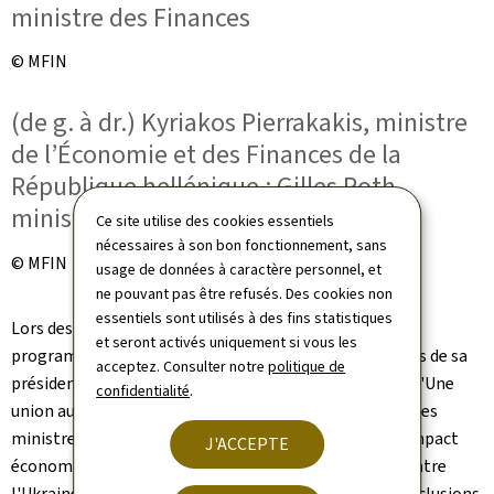
ministre des Finances
© MFIN
(de g. à dr.) Kyriakos Pierrakakis, ministre
de l’Économie et des Finances de la
République hellénique ; Gilles Roth,
ministre des Finances
Ce site utilise des cookies essentiels
nécessaires à son bon fonctionnement, sans
© MFIN
usage de données à caractère personnel, et
ne pouvant pas être refusés. Des cookies non
essentiels sont utilisés à des fins statistiques
Lors des réunions de l'Ecofin, Chypre a présenté son
et seront activés uniquement si vous les
programme de travail ainsi que les principales priorités de sa
acceptez. Consulter notre
politique de
présidence du Conseil européen, placée sous la devise: "Une
confidentialité
.
union autonome – ouverte sur le monde". Par ailleurs, les
ministres des Finances ont reçu une mise à jour sur l'impact
J'ACCEPTE
économique et financier de l'agression de la Russie contre
l'Ukraine. Dans le cadre du Semestre européen, les conclusions