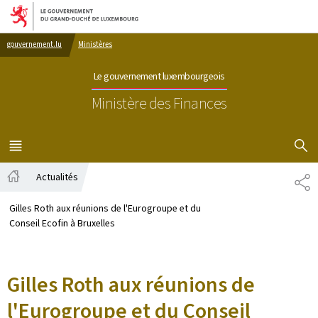
Aller au menu principal
Aller au contenu
gouvernement.lu
Ministères
Le gouvernement luxembourgeois
Ministère des Finances
AFFICHER
MENU
PRINCIPAL
Actualités
PA
Accueil
Gilles Roth aux réunions de l'Eurogroupe et du
Conseil Ecofin à Bruxelles
Gilles Roth aux réunions de
l'Eurogroupe et du Conseil