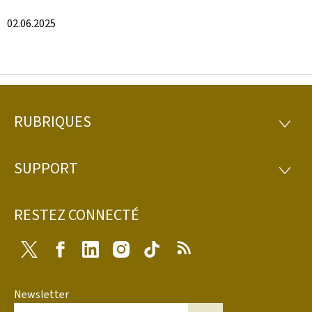
02.06.2025
RUBRIQUES
Pied
RUBRI
de
SUPPORT
SUPP
page
RESTEZ CONNECTÉ
Twitter
Facebook
LinkedIn
Instagram
Tiktok
RSS
Newsletter