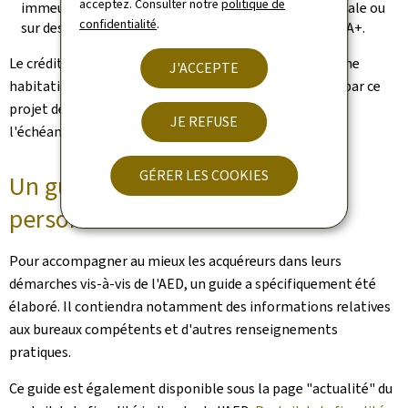
acceptez. Consulter notre
politique de
immeubles utilisés à des fins de gestion locative sociale ou
confidentialité
.
sur des bâtiments d'habitation atteignant le niveau A+.
Le crédit d'impôt "Bëllegen Akt" pour l'acquisition d'une
J'ACCEPTE
habitation à des fins personnelles n'est pas concerné par ce
projet de loi. Il sera maintenu à 40.000 euros au-delà de
JE REFUSE
l'échéance du 30 juin 2025.
GÉRER LES COOKIES
Un guide pour accompagner les
personnes concernées
Pour accompagner au mieux les acquéreurs dans leurs
démarches vis-à-vis de l'AED, un guide a spécifiquement été
élaboré. Il contiendra notamment des informations relatives
aux bureaux compétents et d'autres renseignements
pratiques.
Ce guide est également disponible sous la page "actualité" du