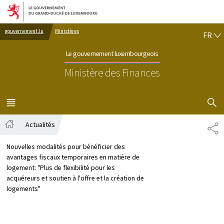
Aller au menu principal
Aller au contenu
FR
gouvernement.lu
Ministères
FR
Le gouvernement luxembourgeois
Ministère des Finances
AFFICHER
MENU
PRINCIPAL
Actualités
PA
Accueil
Nouvelles modalités pour bénéficier des
avantages fiscaux temporaires en matière de
logement: "Plus de flexibilité pour les
acquéreurs et soutien à l'offre et la création de
logements"