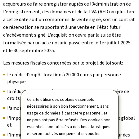
acquéreurs de faire enregistrer auprès de l'Administration de
l'enregistrement, des domaines et de la TVA (AED) au plus tard
à cette date soit un compromis de vente signé, soit un contrat
de réservation se rapportant à une vente en l'état futur
d'achèvement signé. L'acquisition devra par la suite être
formalisée par un acte notarié passé entre le 1er juillet 2025
et le 30 septembre 2025.
Les mesures fiscales concernées par le projet de loi sont:
le crédit d'impôt location à 20.000 euros par personne
physique
la réduction de moitié de la base imposable en matière de
droits d'enregistrement et de transcription
Ce site utilise des cookies essentiels
nécessaires à son bon fonctionnement, sans
l'amortissement accéléré à 6 %
usage de données à caractère personnel, et
l'imposition des bénéfices de cession au quart du taux global
ne pouvant pas être refusés. Des cookies non
et
essentiels sont utilisés à des fins statistiques
et seront activés uniquement si vous les
l'immunisation de la plus-value en cas de transfert sur des