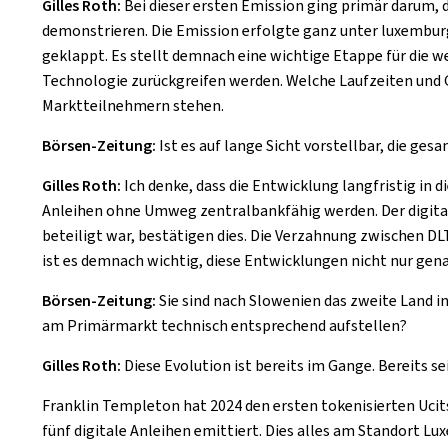
Gilles Roth:
Bei dieser ersten Emission ging primär darum, 
demonstrieren. Die Emission erfolgte ganz unter luxembur
geklappt. Es stellt demnach eine wichtige Etappe für die we
Technologie zurückgreifen werden. Welche Laufzeiten und 
Marktteilnehmern stehen.
Börsen-Zeitung:
Ist es auf lange Sicht vorstellbar, die ge
Gilles Roth:
Ich denke, dass die Entwicklung langfristig in 
Anleihen ohne Umweg zentralbankfähig werden. Der digitale
beteiligt war, bestätigen dies. Die Verzahnung zwischen 
ist es demnach wichtig, diese Entwicklungen nicht nur genau
Börsen-Zeitung:
Sie sind nach Slowenien das zweite Land i
am Primärmarkt technisch entsprechend aufstellen?
Gilles Roth:
Diese Evolution ist bereits im Gange. Bereits s
Franklin Templeton hat 2024 den ersten tokenisierten Ucits
fünf digitale Anleihen emittiert. Dies alles am Standort