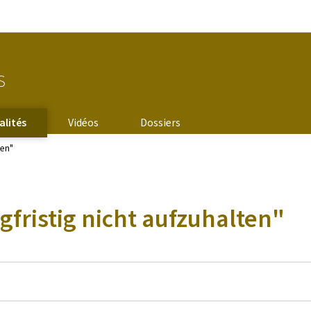
Aller au menu principal
Aller au contenu
s
alités
Vidéos
Dossiers
ten"
gfristig nicht aufzuhalten"