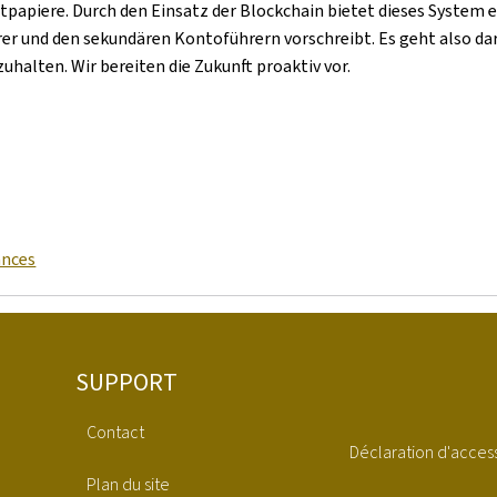
apiere. Durch den Einsatz der Blockchain bietet dieses System e
r und den sekundären Kontoführern vorschreibt. Es geht also dar
zuhalten. Wir bereiten die Zukunft proaktiv vor.
ances
SUPPORT
Contact
Déclaration d'access
Plan du site