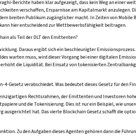
Draghi-Berichte haben klar aufgezeigt, dass kein Weg an einer wei
lichkeiten verschaffen, Ersparnisse am Kapitalmarkt anzulegen. D
dem breiten Publikum zugänglicher macht. In Zeiten von
Mobile 
T kann hier entscheidend zur Wettbewerbsfähigkeit beitragen.
chain als Teil der DLT den Emittenten?
wicklung. Daraus ergibt sich ein beschleunigter Emissionsprozess
eldes warten muss, wird dieser Vorgang bei einer digitalen Emiss
d erhöht die Liquidität. Bei Einsatz von tokenisierten Zentralban
in-4-Gesetz verabschiedet. Was bedeutet dieses Gesetz für den F
inzigartigen Rechtsrahmen, der Emittenten und Investoren hohe R
tpapiere und die Tokenisierung. Dies ist nur ein Beispiel, wie u
g ausgerichtet hat. Das vierte Blockchain Gesetz schafft die opt
 Funktion. Zu den Aufgaben dieses Agenten gehören dann die Führu