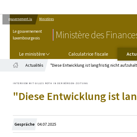
gouvernement.lu
Ministères
Le gouvernement
Ministère des Finance
luxembourgeois
LE MINISTÈRE
Le ministère
Calculatrice fiscale
Actu
Actualités
"Diese Entwicklung ist langfristig nicht aufzuhal
Accueil
INTERVIEW MIT GILLES ROTH IN DER BÖRSEN-ZEITUNG
"Diese Entwicklung ist lan
Crée
Gespräche
04.07.2025
le