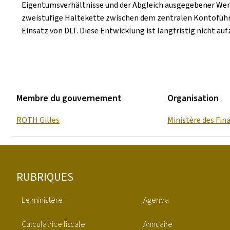
Eigentumsverhältnisse und der Abgleich ausgegebener Wertp
zweistufige Haltekette zwischen dem zentralen Kontoführe
Einsatz von DLT. Diese Entwicklung ist langfristig nicht auf
Membre du gouvernement
Organisation
ROTH Gilles
Ministère des Fin
Pied
RUBRIQUES
de
Le ministère
Agenda
page
Calculatrice fiscale
Annuaire