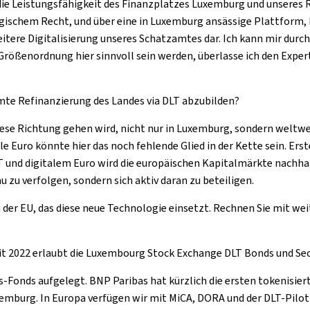
die Leistungsfähigkeit des Finanzplatzes Luxemburg und unseres 
gischem Recht, und über eine in Luxemburg ansässige Plattform,
itere Digitalisierung unseres Schatzamtes dar. Ich kann mir durchau
Größenordnung hier sinnvoll sein werden, überlasse ich den Expe
samte Refinanzierung des Landes via DLT abzubilden?
diese Richtung gehen wird, nicht nur in Luxemburg, sondern weltwei
 Euro könnte hier das noch fehlende Glied in der Kette sein. Ers
DLT und digitalem Euro wird die europäischen Kapitalmärkte nach
 zu verfolgen, sondern sich aktiv daran zu beteiligen.
n der EU, das diese neue Technologie einsetzt. Rechnen Sie mit w
eit 2022 erlaubt die Luxembourg Stock Exchange DLT Bonds und Secur
-Fonds aufgelegt. BNP Paribas hat kürzlich die ersten tokenisier
 Luxemburg. In Europa verfügen wir mit MiCA, DORA und der DLT-P