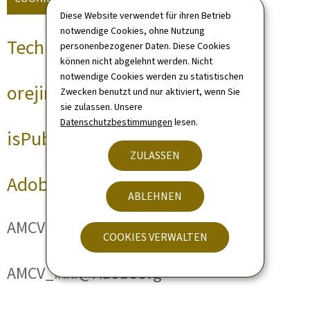
Diese Website verwendet für ihren Betrieb
notwendige Cookies, ohne Nutzung
Technische Cookies
personenbezogener Daten. Diese Cookies
können nicht abgelehnt werden. Nicht
notwendige Cookies werden zu statistischen
orejime
Zwecken benutzt und nur aktiviert, wenn Sie
sie zulassen. Unsere
Datenschutzbestimmungen
lesen.
isPublicWebsite
ZULASSEN
Adobe Analytics
ABLEHNEN
AMCVS_###@AdobeOrg
COOKIES VERWALTEN
AMCV_###@AdobeOrg