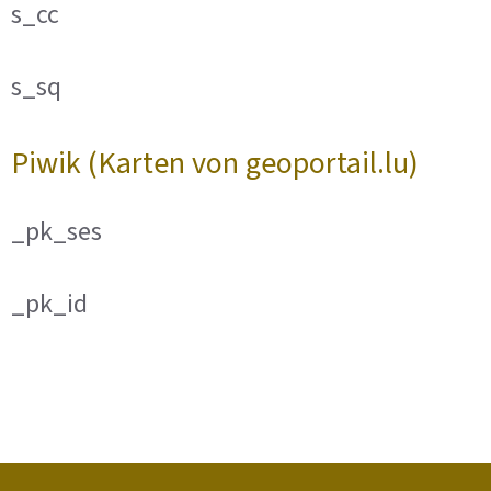
s_cc
s_sq
Piwik (Karten von geoportail.lu)
_pk_ses
_pk_id