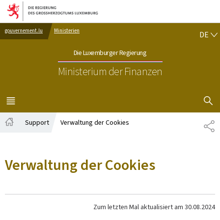
Zur Hauptnavigation
Zum Inhalt
DE
gouvernement.lu
Ministerien
DE
Die Luxemburger Regierung
Ministerium der Finanzen
SUCHFLED 
MENÜ
HAUPT-
Support
Verwaltung der Cookies
TE
Startseite
Verwaltung der Cookies
Zum letzten Mal aktualisiert am
30.08.2024