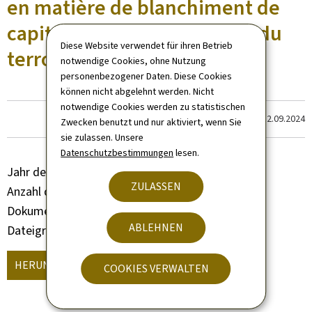
en matière de blanchiment de
capitaux et de financement du
Diese Website verwendet für ihren Betrieb
terrorisme
notwendige Cookies, ohne Nutzung
personenbezogener Daten. Diese Cookies
können nicht abgelehnt werden. Nicht
notwendige Cookies werden zu statistischen
Zum letzten Mal aktualisiert am
12.09.2024
Zwecken benutzt und nur aktiviert, wenn Sie
sie zulassen. Unsere
Datenschutzbestimmungen
lesen.
Jahr der Veröffentlichung
2018
ZULASSEN
Anzahl der Seiten
24 seite(n)
Dokumentformat
Pdf
ABLEHNEN
Dateigröße
363 KB
HERUNTERLADEN
(, PDF - 363 KB)
COOKIES VERWALTEN