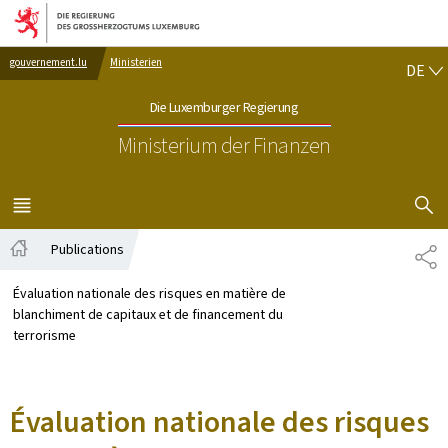
Zur Hauptnavigation
Zum Inhalt
DE
gouvernement.lu
Ministerien
DE
Die Luxemburger Regierung
Ministerium der Finanzen
SUCHFLED 
MENÜ
HAUPT-
Publications
TE
Startseite
Évaluation nationale des risques en matière de
blanchiment de capitaux et de financement du
terrorisme
Évaluation nationale des risques