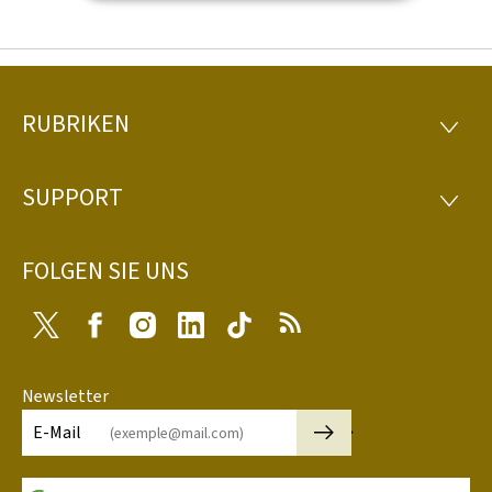
RUBRIKEN
Footer
RUBRI
SUPPORT
SUPP
FOLGEN SIE UNS
Twitter
Facebook
Instagram
LinkedIn
Tiktok
RSS
Newsletter
🡒
E-Mail