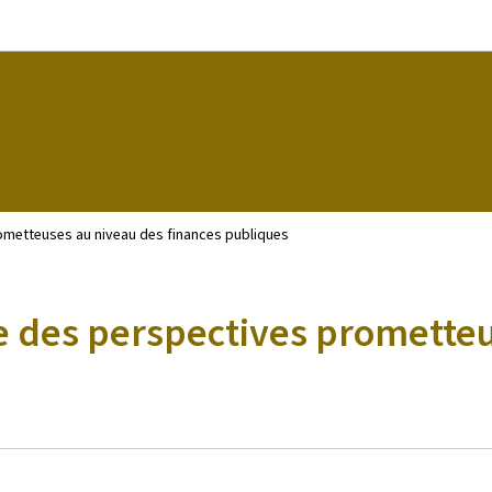
Bei den Haaptmenü goen
Bei den Inhalt goen
metteuses au niveau des finances publiques
 des perspectives prometteu