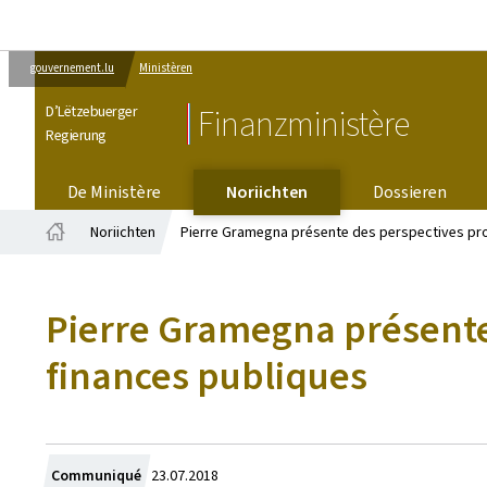
gouvernement.lu
Ministèren
D’Lëtzebuerger
Finanzministère
Regierung
De Ministère
Noriichten
Dossieren
Noriichten
Pierre Gramegna présente des perspectives pro
Startsäit
Pierre Gramegna présente
finances publiques
Created
Communiqué
23.07.2018