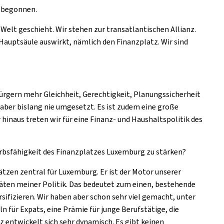
h begonnen.
Welt geschieht. Wir stehen zur transatlantischen Allianz.
Hauptsäule auswirkt, nämlich den Finanzplatz. Wir sind
 Bürgern mehr Gleichheit, Gerechtigkeit, Planungssicherheit
 aber bislang nie umgesetzt. Es ist zudem eine große
r hinaus treten wir für eine Finanz- und Haushaltspolitik des
bsfähigkeit des Finanzplatzes Luxemburg zu stärken?
ätzen zentral für Luxemburg. Er ist der Motor unserer
itäten meiner Politik. Das bedeutet zum einen, bestehende
sifizieren. Wir haben aber schon sehr viel gemacht, unter
für Expats, eine Prämie für junge Berufstätige, die
 entwickelt sich sehr dynamisch. Es gibt keinen