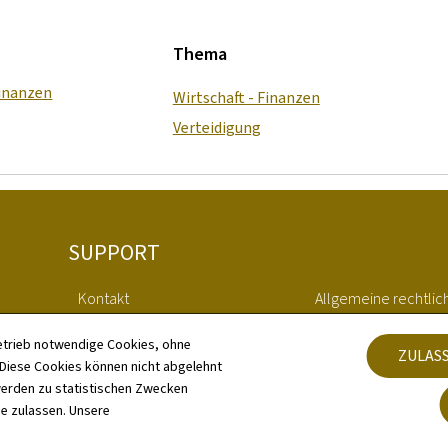
Thema
Finanzen
Wirtschaft - Finanzen
Verteidigung
SUPPORT
Kontakt
Allgemeine rechtlic
Whistleblower Erklärung ARP
Barrierefreiheit
etrieb notwendige Cookies, ohne
ZULAS
iese Cookies können nicht abgelehnt
erden zu statistischen Zwecken
Sitemap
Verwaltung der Coo
ie zulassen. Unsere
Informationen zur Webseite
Datenschutz