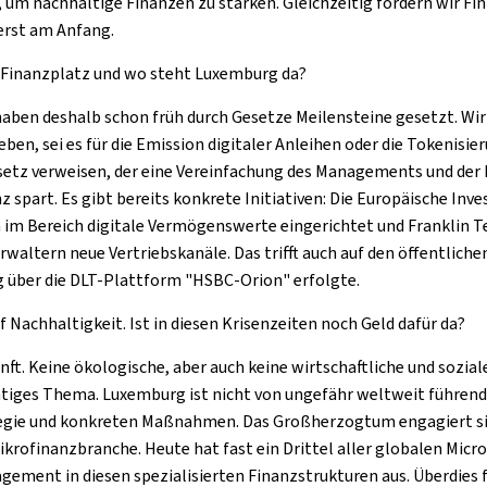
, um nachhaltige Finanzen zu stärken. Gleichzeitig fördern wir
Fin
 erst am Anfang.
n Finanzplatz und wo steht Luxemburg da?
r haben deshalb schon früh durch Gesetze Meilensteine gesetzt. 
eben, sei es für die Emission digitaler Anleihen oder die Tokeni
setz verweisen, der eine Vereinfachung des Managements und der
z spart. Es gibt bereits konkrete Initiativen: Die Europäische Inv
en im Bereich digitale Vermögenswerte eingerichtet und Franklin
altern neue Vertriebskanäle. Das trifft auch auf den öffentliche
ig über die DLT-Plattform "HSBC-Orion" erfolgte.
Nachhaltigkeit. Ist in diesen Krisenzeiten noch Geld dafür da?
unft. Keine ökologische, aber auch keine wirtschaftliche und sozia
chtiges Thema. Luxemburg ist nicht von ungefähr weltweit führend
tegie und konkreten Maßnahmen. Das Großherzogtum engagiert sic
ikrofinanzbranche. Heute hat fast ein Drittel aller globalen Micr
ement in diesen spezialisierten Finanzstrukturen aus. Überdies 