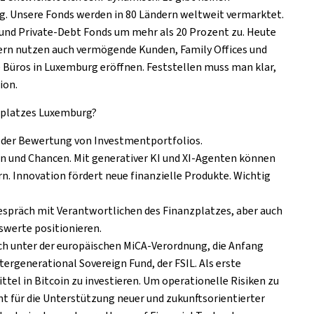
rg. Unsere Fonds werden in 80 Ländern weltweit vermarktet.
- und Private-Debt Fonds um mehr als 20 Prozent zu. Heute
gern nutzen auch vermögende Kunden, Family Offices und
e Büros in Luxemburg eröffnen. Feststellen muss man klar,
ion.
nzplatzes Luxemburg?
r der Bewertung von Investmentportfolios.
ten und Chancen. Mit generativer KI und XI-Agenten können
. Innovation fördert neue finanzielle Produkte. Wichtig
 Gespräch mit Verantwortlichen des Finanzplatzes, aber auch
swerte positionieren.
ch unter der europäischen
MiCA
-Verordnung, die Anfang
Intergenerational
Sovereign Fund
, der FSIL. Als erste
tel in Bitcoin zu investieren. Um operationelle Risiken zu
 für die Unterstützung neuer und zukunftsorientierter