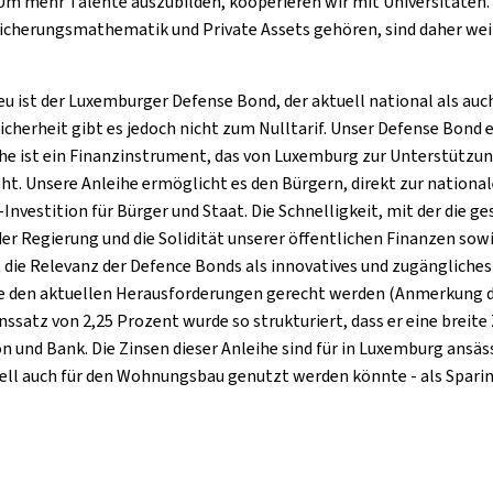
 Um mehr Talente auszubilden, kooperieren wir mit Universitäten
icherungsmathematik und Private Assets gehören, sind daher weite
 ist der Luxemburger Defense Bond, der aktuell national als auch 
icherheit gibt es jedoch nicht zum Nulltarif. Unser Defense Bond 
ihe ist ein Finanzinstrument, das von Luxemburg zur Unterstützu
eht. Unsere Anleihe ermöglicht es den Bürgern, direkt zur nationa
-Investition für Bürger und Staat. Die Schnelligkeit, mit der die
 Regierung und die Solidität unserer öffentlichen Finanzen sowie 
gt die Relevanz der Defence Bonds als innovatives und zugängliche
ie den aktuellen Herausforderungen gerecht werden (Anmerkung d
inssatz von 2,25 Prozent wurde so strukturiert, dass er eine brei
on und Bank. Die Zinsen dieser Anleihe sind für in Luxemburg ans
ell auch für den Wohnungsbau genutzt werden könnte - als Sparin