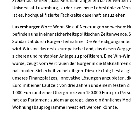
Steuerlast senken, dass Berufsanfänger entlastet werden.
Universität Luxemburg, zu der zwei neue Lehrstühle zu Vers
ist es, hochqualifizierte Fachkräfte dauerhaft anzuziehen.
Luxemburger Wort:
Wenn Sie auf Neuerungen verweisen: Neu
befinden uns in einer sicherheitspolitischen Zeitenwende. S
Solidarität durch Bürger-Teilnahme. Die Verteidigungsanle
wird. Wir sind das erste europäische Land, das diesen Weg g
sicheren und rentablen Anlage zu profitieren. Eine Win-Win
wurde, zeugt vom Vertrauen der Bürger in die Maßnahmen der
nationalen Sicherheit zu beteiligen. Dieser Erfolg bestäti
unseres Finanzplatzes, innovative Lösungen anzubieten, d
Euro mit einer Laufzeit von drei Jahren und einem festen Z
1.000 Euro und einer Obergrenze von 150.000 Euro pro Pers
hat das Parlament zudem angeregt, dass ein ähnliches Mod
Wohnungsbauprogramme investiert werden könnte.