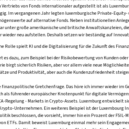
 Vertriebs von Fonds internationaler aufgestellt ist als Luxembu
hängig. Im vergangenen Jahr legten luxemburgische Private-Equity
rmögenswerte auf alternative Fonds. Neben institutionellen Anle
dar unter große amerikanische und britische Anwaltskanzleien, di
er wieder neu aufstellen. Deshalb setzen wir beständig auf Innovat
 Rolle spielt KI und die Digitalisierung für die Zukunft des Fina
rt es dazu, zum Beispiel bei der Risikobewertung von Kunden ode
ie birgt sicherlich Risiken, aber vor allem viele neue Möglichkei
e und Produktivität, aber auch die Kundenzufriedenheit steigern
 die finanzpolitische Gretchenfrage. Das höre ich immer wieder im
ch als führender europäischer Knotenpunkt für digitale Vermögen
CA
-Regelung -
Markets
in
Crypto-Assets
. Luxemburg entwickelt si
se Krypto-Unternehmen.
Ein weiteres Beispiel ist der Luxembourg 
tik beschlossen, die vorsieht, immer hin ein Prozent der FSIL-Mit
 von
ETF
s. Damit beweist Luxemburg einmal mehr sein Engagement