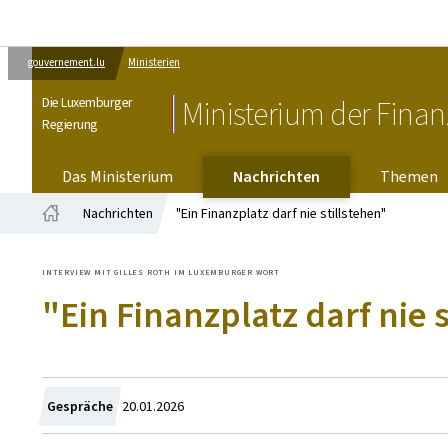
gouvernement.lu
Ministerien
Die Luxemburger
Ministerium der Fina
Regierung
Das Ministerium
Nachrichten
Themen
Nachrichten
"Ein Finanzplatz darf nie stillstehen"
Startseite
INTERVIEW MIT GILLES ROTH IM LUXEMBURGER WORT
"Ein Finanzplatz darf nie 
Zum
Gespräche
20.01.2026