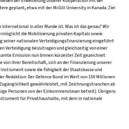
. Neben der Erweiterung unserer Kooperation mit der
re geplant, etwa mit der McGill University in Kanada. Ziel
international in aller Munde ist. Was ist das genau? Wir
ermöglicht die Mobilisierung privaten Kapitals sowie
ng seiner nationalen Verteidigungsfinanzierung eingeführt
len Verteidigung beizutragen und gleichzeitig von einer
 gesamte Emission nun binnen kürzester Zeit gezeichnet
von ihrer Bereitschaft, sich an der Finanzierung unserer
s Instrument sowie die Fähigkeit der Staatskasse und
er Redaktion: Der Defence Bond im Wert von 150 Millionen
te Zugänglichkeit gewährleistet, mit Zeichnungstranchen ab
ässige Personen von der Einkommensteuer befreit). Übrigens
strument für Privathaushalte, mit dem in nationale