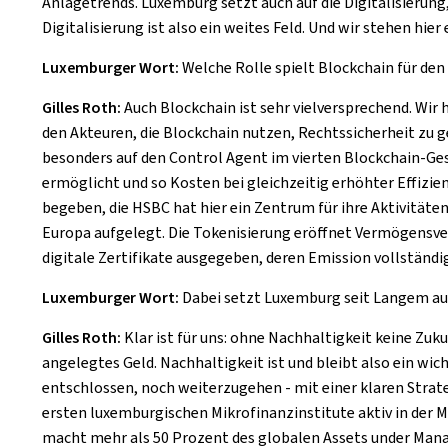
Anlagetrends. Luxemburg setzt auch auf die Digitalisierung
Digitalisierung ist also ein weites Feld. Und wir stehen hier
Luxemburger Wort:
Welche Rolle spielt Blockchain für de
Gilles Roth:
Auch Blockchain ist sehr vielversprechend. Wi
den Akteuren, die Blockchain nutzen, Rechtssicherheit zu g
besonders auf den Control Agent im vierten Blockchain-Ge
ermöglicht und so Kosten bei gleichzeitig erhöhter Effizien
begeben, die HSBC hat hier ein Zentrum für ihre Aktivität
Europa aufgelegt. Die Tokenisierung eröffnet Vermögensverw
digitale Zertifikate ausgegeben, deren Emission vollständ
Luxemburger Wort:
Dabei setzt Luxemburg seit Langem auf 
Gilles Roth:
Klar ist für uns: ohne Nachhaltigkeit keine Zuk
angelegtes Geld. Nachhaltigkeit ist und bleibt also ein wi
entschlossen, noch weiterzugehen - mit einer klaren Stra
ersten luxemburgischen Mikrofinanzinstitute aktiv in der M
macht mehr als 50 Prozent des globalen Assets under Manag