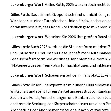
Luxemburger Wort:
Gilles Roth, 2025 war ein doch recht t
Gilles Roth:
Das stimmt. Geopolitisch sind wir nicht der grö
Wir stehen zu einer Europäischen Union. Und wir schauen na
daran interessiert, dass Konflikte friedlich gelöst werden
Luxemburger Wort:
Wo sehen Sie 2026 Ihre großen Baustel
Gilles Roth:
Auch 2026 wird uns die Steuerreform mit dem Zi
und Entlastung. Und unserer Gesellschaft mehr Miteinander.
Gesellschaftsreform, die wir dieses Jahr breit diskutieren. 
"Matenee wuessen" ein - also für nachhaltiges und inklusi
Luxemburger Wort:
Schauen wir auf den Finanzplatz Luxe
Gilles Roth:
Unser Finanzplatz ist mit über 73.000 direkten 
Wirtschaft und steht für ein Viertel unseres Bruttoinlands
Säulen wie Fonds, Versicherungen und Banken zu unterstütze
anderem die Senkung der Körperschaftssteuer um einen Proz
Abschaffung der Abonnementssteuer auf aktiv verwaltete ET