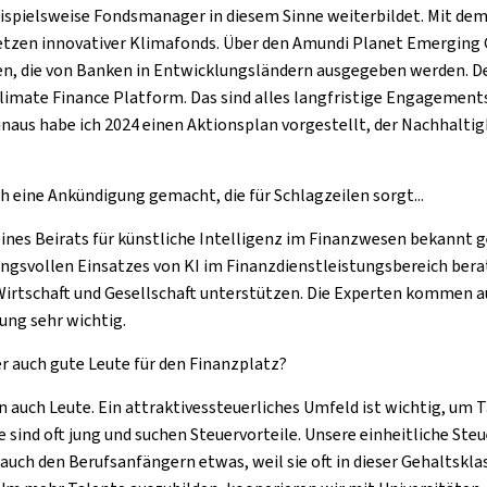
 beispielsweise Fondsmanager in diesem Sinne weiterbildet. Mit de
tzen innovativer Klimafonds. Über den Amundi Planet Emerging G
hen, die von Banken in Entwicklungsländern ausgegeben werden. D
limate Finance Platform. Das sind alles langfristige Engagements
naus habe ich 2024 einen Aktionsplan vorgestellt, der Nachhalti
 eine Ankündigung gemacht, die für Schlagzeilen sorgt...
eines Beirats für künstliche Intelligenz im Finanzwesen bekannt g
ngsvollen Einsatzes von KI im Finanzdienstleistungsbereich ber
irtschaft und Gesellschaft unterstützen. Die Experten kommen 
ung sehr wichtig.
r auch gute Leute für den Finanzplatz?
n auch Leute. Ein attraktivessteuerliches Umfeld ist wichtig, um 
ind oft jung und suchen Steuervorteile. Unsere einheitliche Steue
 auch den Berufsanfängern etwas, weil sie oft in dieser Gehaltsklass