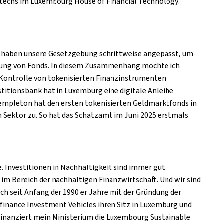
techs
im
Luxembourg House of Financial Technology
.
Wir haben unsere Gesetzgebung schrittweise angepasst, um
sierung von Fonds. In diesem Zusammenhang möchte ich
 Kontrolle von tokenisierten Finanzinstrumenten
estitionsbank hat in Luxemburg eine digitale Anleihe
 Templeton hat den ersten tokenisierten Geldmarktfonds in
n Sektor zu. So hat das Schatzamt im Juni 2025 erstmals
le. Investitionen in Nachhaltigkeit sind immer gut
 im Bereich der nachhaltigen Finanzwirtschaft. Und wir sind
h seit Anfang der 1990 er Jahre mit der Gründung der
ofinance Investment Vehicles ihren Sitz in Luxemburg und
finanziert mein Ministerium die Luxembourg Sustainable