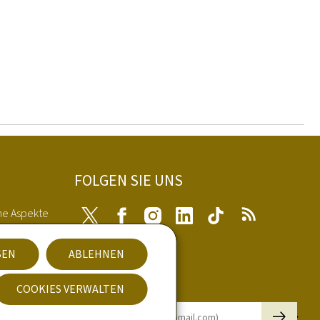
FOLGEN SIE UNS
he Aspekte
Twitter
Facebook
Instagram
LinkedIn
Tiktok
RSS
SEN
ABLEHNEN
kies
Newsletter
COOKIES VERWALTEN
🡒
E-Mail