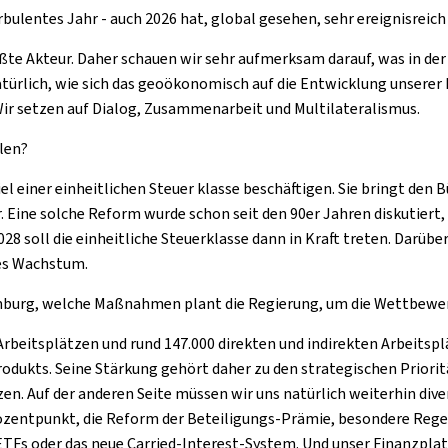
urbulentes Jahr - auch 2026 hat, global gesehen, sehr ereignisreic
ßte Akteur. Daher schauen wir sehr aufmerksam darauf, was in der 
türlich, wie sich das geoökonomisch auf die Entwicklung unserer 
. Wir setzen auf Dialog, Zusammenarbeit und Multilateralismus.
len?
el einer einheitlichen Steuer klasse beschäftigen. Sie bringt den
 Eine solche Reform wurde schon seit den 90er Jahren diskutiert,
2028 soll die einheitliche Steuerklasse dann in Kraft treten. Darübe
ves Wachstum.
mburg, welche Maßnahmen plant die Regierung, um die Wettbewer
Arbeitsplätzen und rund 147.000 direkten und indirekten Arbeitspl
produkts. Seine Stärkung gehört daher zu den strategischen Prior
n. Auf der anderen Seite müssen wir uns natürlich weiterhin diver
entpunkt, die Reform der Beteiligungs-Prämie, besondere Regeln 
Fs oder das neue Carried-Interest-System. Und unser Finanzplatz